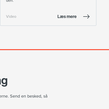
den.
Læs mere
Video
ag
gerne. Send en besked, så