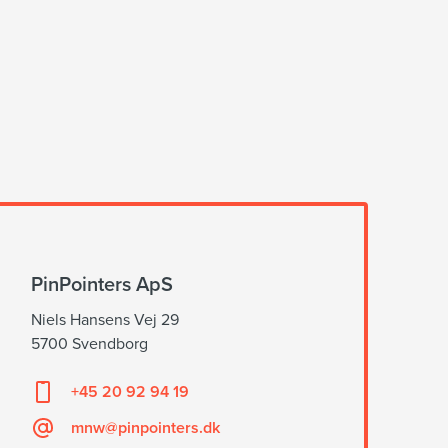
PinPointers ApS
Niels Hansens Vej 29
5700 Svendborg
+45 20 92 94 19
mnw@pinpointers.dk