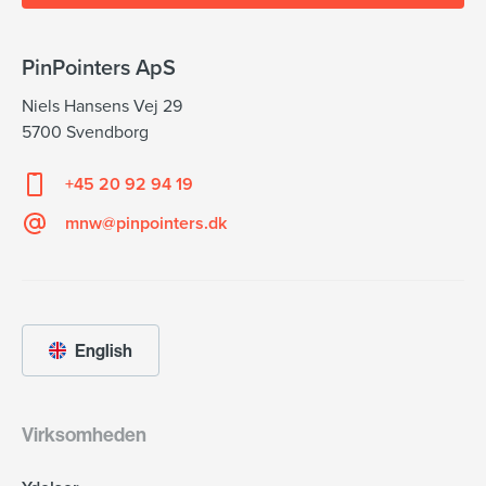
PinPointers ApS
Niels Hansens Vej 29
5700 Svendborg
+45 20 92 94 19
mnw@pinpointers.dk
English
Virksomheden