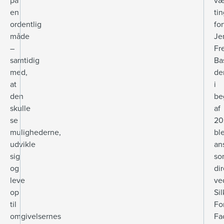
på
væ
en
tin
ordentlig
for
måde
Je
–
Fr
samtidig
Ba
med,
de
at
i
den
be
skulle
af
se
20
mulighederne,
bl
udvikle
an
sig
so
og
di
leve
ve
op
Si
til
Fo
omgivelsernes
Fac