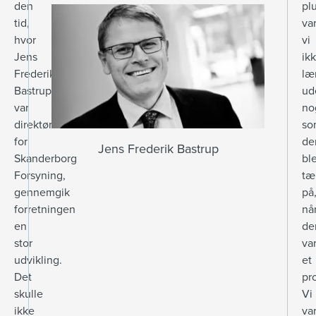
den
pl
tid,
va
hvor
vi
Jens
ik
Frederik
læ
Bastrup
ud
var
no
direktør
so
for
de
Jens Frederik Bastrup
Skanderborg
bl
Forsyning,
tæ
gennemgik
på
forretningen
nå
en
de
stor
va
udvikling.
et
Det
pr
skulle
Vi
ikke
va