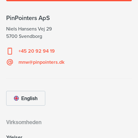
PinPointers ApS
Niels Hansens Vej 29
5700 Svendborg
+45 20 92 94 19
mnw@pinpointers.dk
English
Virksomheden
Ydelser