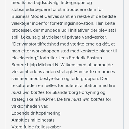
med Samarbejdsudvalg, ledergruppe og
stabsmedarbejdere for at introducere dem for
Business Model Canvas samt en række af de bedste
værktøjer indenfor forretningsinnovation. Han kørte
processer, der mundede ud i initiativer, der blev sat i
spil, f.eks. salg af ydelser til private vandværker.
”Der var stor tilfredshed med værktøjerne og dét, at
man efter workshoppen stod med konkrete planer til
eksekvering,” fortæller Jens Frederik Bastrup.
Senere hjalp Michael N. Wilkens med at udarbejde
virksomhedens anden strategi. Han kørte en proces
sammen med bestyrelsen og ledergruppen. Den
resulterede i en fælles formuleret ambition med fire
must win battles
for Skanderborg Forsyning og
strategiske mål/KPI’er. De fire
must win battles
for
virksomheden var:
Løbende driftoptimering
Ambitiøs miljøindsats
Værdifulde fællesskaber