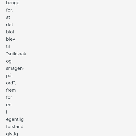
bange
for,
at
det
blot
blev
til
”sniksnak
og
smagen-
på-
ord”,
frem
for
en
i
egentlig
forstand
givtig