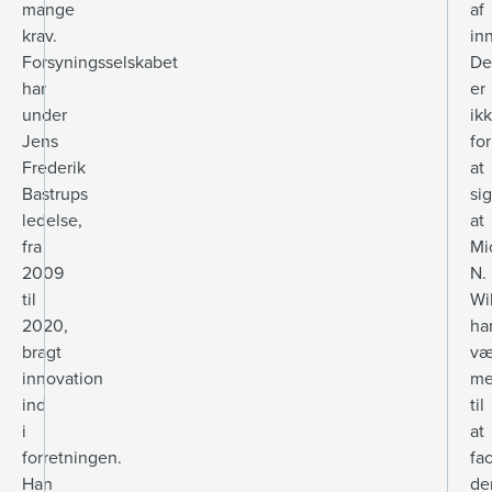
mange
af
krav.
in
Forsyningsselskabet
De
har
er
under
ik
Jens
for
Frederik
at
Bastrups
sig
ledelse,
at
fra
Mi
2009
N.
til
Wi
2020,
ha
bragt
væ
innovation
m
ind
til
i
at
forretningen.
fac
Han
de