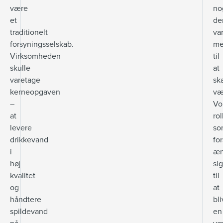
være
no
et
de
traditionelt
va
forsyningsselskab.
m
Virksomheden
til
skulle
at
varetage
sk
kerneopgaven
væ
–
Vo
at
rol
levere
so
drikkevand
fo
i
æn
høj
sig
kvalitet
til
og
at
håndtere
bl
spildevand
en