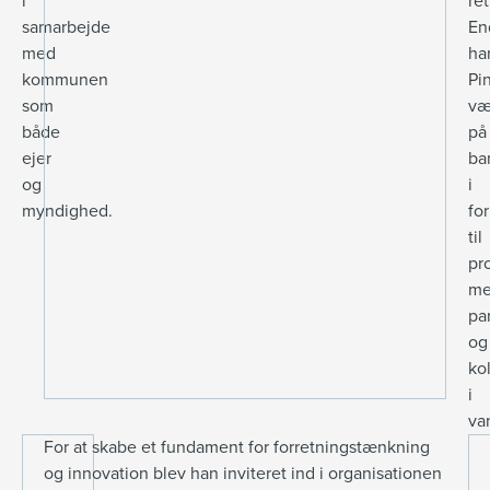
i
re
samarbejde
En
med
ha
kommunen
Pi
som
væ
både
på
ejer
ba
og
i
myndighed.
fo
til
pr
m
pa
og
ko
i
va
For at skabe et fundament for forretningstænkning
og innovation blev han inviteret ind i organisationen