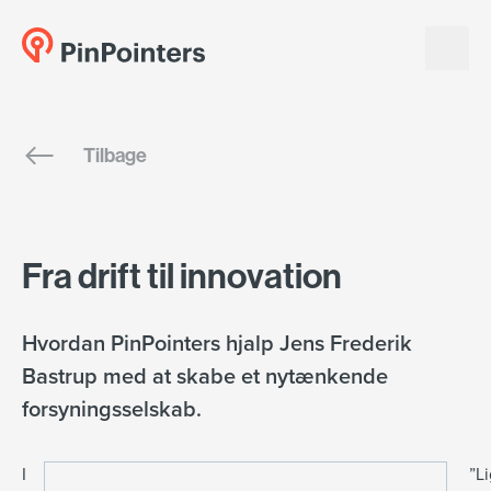
English
Tilbage
Dansk
Fra drift til innovation
Hvordan PinPointers hjalp Jens Frederik
Bastrup med at skabe et nytænkende
forsyningsselskab.
I
”L