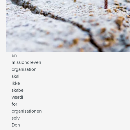
en
forskel.
Vi
kalder
dem
missionsdrevne
organisationer.
En
missiondreven
organisation
skal
ikke
skabe
værdi
for
organisationen
selv.
Den