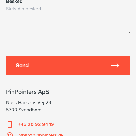
Besked
Send
PinPointers ApS
Niels Hansens Vej 29
5700 Svendborg
+45 20 92 94 19
mnw@pinpointers.dk