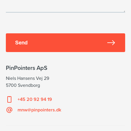
Send
PinPointers ApS
Niels Hansens Vej 29
5700 Svendborg
+45 20 92 94 19
mnw@pinpointers.dk